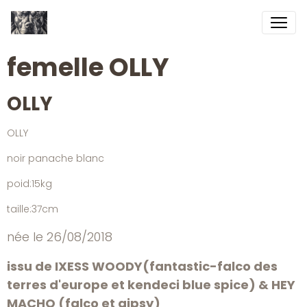
femelle OLLY
OLLY
OLLY
noir panache blanc
poid:15kg
taille:37cm
née le 26/08/2018
issu de IXESS WOODY(fantastic-falco des
terres d'europe et kendeci blue spice) & HEY
MACHO (falco et gipsy)